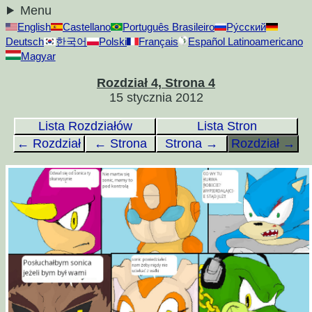
Menu
English
Castellano
Português Brasileiro
Ру́сский
Deutsch
한국어
Polski
Français
Español Latinoamericano
Magyar
Rozdział 4, Strona 4
15 stycznia 2012
Lista Rozdziałów
Lista Stron
← Rozdział
← Strona
Strona →
Rozdział →