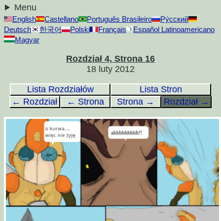
Menu
English
Castellano
Português Brasileiro
Ру́сский
Deutsch
한국어
Polski
Français
Español Latinoamericano
Magyar
Rozdział 4, Strona 16
18 luty 2012
Lista Rozdziałów
Lista Stron
← Rozdział
← Strona
Strona →
Rozdział →