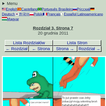
Menu
English
Castellano
Português Brasileiro
Ру́сский
Deutsch
한국어
Polski
Français
Español Latinoamericano
Magyar
Rozdział 3, Strona 7
20 grudnia 2011
Lista Rozdziałów
Lista Stron
← Rozdział
← Strona
Strona →
Rozdział →