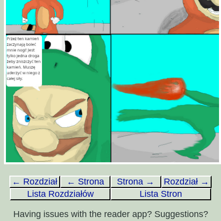
← Rozdział
← Strona
Strona →
Rozdział →
Lista Rozdziałów
Lista Stron
Having issues with the reader app? Suggestions?