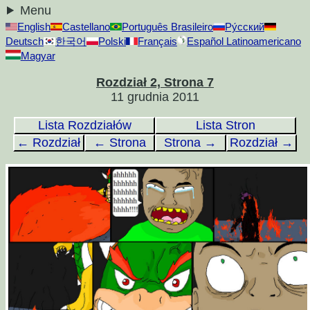
Menu
English
Castellano
Português Brasileiro
Ру́сский
Deutsch
한국어
Polski
Français
Español Latinoamericano
Magyar
Rozdział 2, Strona 7
11 grudnia 2011
Lista Rozdziałów
Lista Stron
← Rozdział
← Strona
Strona →
Rozdział →