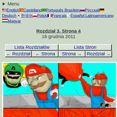
Menu
English
Castellano
Português Brasileiro
Ру́сский
Deutsch
한국어
Polski
Français
Español Latinoamericano
Magyar
Rozdział 3, Strona 4
18 grudnia 2011
Lista Rozdziałów
Lista Stron
← Rozdział
← Strona
Strona →
Rozdział →