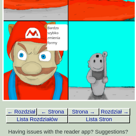
← Rozdział
← Strona
Strona →
Rozdział →
Lista Rozdziałów
Lista Stron
Having issues with the reader app? Suggestions?